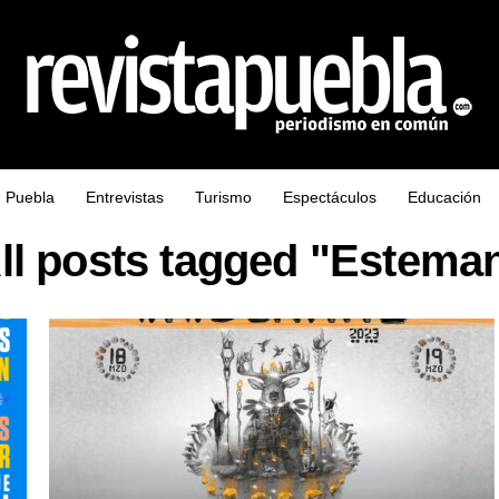
Puebla
Entrevistas
Turismo
Espectáculos
Educación
ll posts tagged "Estema