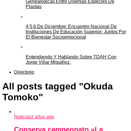
Genealógicas Entre Diversas Especies De
Plantas
4,5,6 De Diciembre: Encuentro Nacional De
Instituciones De Educación Superior: Juntos Por
El Bienestar Socioemocional
Entendiendo Y Hablando Sobre TDAH Con
Jorge Villar Miguélez.
Directorio
All posts tagged "Okuda
Tomoko"
Noticias
2 años ago
Conserva campeonato «La