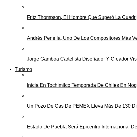
Fritz Thompson, El Hombre Que Superó La Cuadripl
Andrés Penella, Uno De Los Compositores Más Ver
Jorge Gamboa Cartelista Diseñador Y Creador Vis
Turismo
Inicia En Tochimilco Temporada De Chiles En No
Un Pozo De Gas De PEMEX Lleva Más De 130 Día
Estado De Puebla Será Epicentro Internacional D