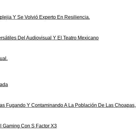
ejia Y Se Volvió Experto En Resiliencia.
sátiles Del Audiovisual Y El Teatro Mexicano
ual.
gada
s Fugando Y Contaminando A La Población De Las Choapas,
el Gaming Con S Factor X3