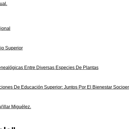
ual.
ional
io Superior
nealógicas Entre Diversas Especies De Plantas
uciones De Educación Superior: Juntos Por El Bienestar Socio
llar Miguélez.