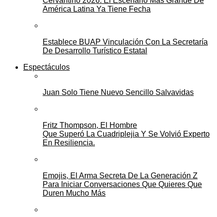
Cervantino 2026: El Escenario Más Grande De
América Latina Ya Tiene Fecha
Establece BUAP Vinculación Con La Secretaría
De Desarrollo Turístico Estatal
Espectáculos
Juan Solo Tiene Nuevo Sencillo Salvavidas
Fritz Thompson, El Hombre
Que Superó La Cuadriplejia Y Se Volvió Experto
En Resiliencia.
Emojis, El Arma Secreta De La Generación Z
Para Iniciar Conversaciones Que Quieres Que
Duren Mucho Más