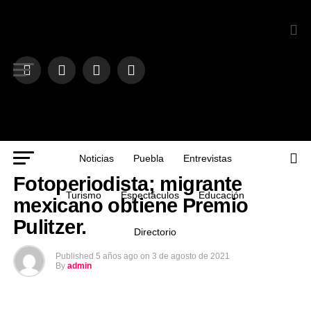
Noticias
Puebla
Entrevistas
NOTICIAS
Fotoperiodista; migrante
Turismo
Espectáculos
Educación
mexicano obtiene Premio
Pulitzer.
Directorio
Published
5 años ago
on
3 de agosto de 2021
By
admin