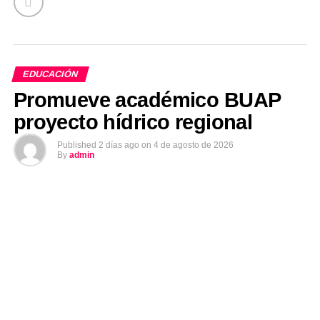
EDUCACIÓN
Promueve académico BUAP
proyecto hídrico regional
Published
2 días ago
on
4 de agosto de 2026
By
admin