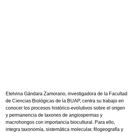
Al interior de la Arena BUAP se habilitó una ventanilla
bancaria para aquellos jóvenes que no pudieron realizar
el pago de su póliza de aportación 2026; esta ventanilla
estará habilitada durante todo el proceso de inscripción
en un horario de 9:00 a 16:00 horas.
El día 8 de agosto, la atención se trasladará a las sedes
regionales del Bachillerato Tecnológico Agropecuario
Ixtepec, Bachillerato Tecnológico Agropecuario
Zacapoaxtla y en la Prepas de Chiautla de Tapia,
Coyomeapan, Cuetzalan, Regional Enrique Cabrera
Barroso (Tecamachalco), Venustiano Carranza y Vicente
Guerrero en un horario de 10:00 a 17:00 horas.
Etelvina Gándara Zamorano, investigadora de la Facultad
Los documentos requeridos en original y copia son
de Ciencias Biológicas de la BUAP, centra su trabajo en
comprobante de resultados, identificación oficial vigente
conocer los procesos histórico-evolutivos sobre el origen
con fotografía, certificado de estudios (legalizado cuando
y permanencia de taxones de angiospermas y
corresponda), acta de nacimiento, formato de
macrohongos con importancia biocultural. Para ello,
consentimiento para uso de datos personales
integra taxonomía, sistemática molecular, filogeografía y