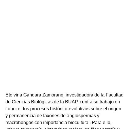
Al interior de la Arena BUAP se habilitó una ventanilla
bancaria para aquellos jóvenes que no pudieron realizar
el pago de su póliza de aportación 2026; esta ventanilla
estará habilitada durante todo el proceso de inscripción
en un horario de 9:00 a 16:00 horas.
El día 8 de agosto, la atención se trasladará a las sedes
regionales del Bachillerato Tecnológico Agropecuario
Ixtepec, Bachillerato Tecnológico Agropecuario
Zacapoaxtla y en la Prepas de Chiautla de Tapia,
Coyomeapan, Cuetzalan, Regional Enrique Cabrera
Barroso (Tecamachalco), Venustiano Carranza y Vicente
Guerrero en un horario de 10:00 a 17:00 horas.
Etelvina Gándara Zamorano, investigadora de la Facultad
Los documentos requeridos en original y copia son
de Ciencias Biológicas de la BUAP, centra su trabajo en
comprobante de resultados, identificación oficial vigente
conocer los procesos histórico-evolutivos sobre el origen
con fotografía, certificado de estudios (legalizado cuando
y permanencia de taxones de angiospermas y
corresponda), acta de nacimiento, formato de
macrohongos con importancia biocultural. Para ello,
consentimiento para uso de datos personales