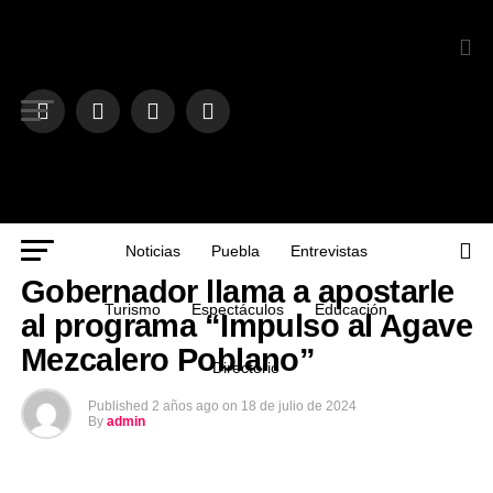
Noticias
Puebla
Entrevistas
NOTICIAS
Gobernador llama a apostarle
Turismo
Espectáculos
Educación
al programa “Impulso al Agave
Mezcalero Poblano”
Directorio
Published
2 años ago
on
18 de julio de 2024
By
admin