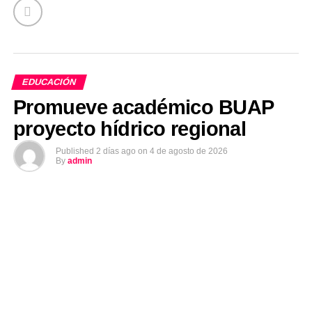
EDUCACIÓN
Promueve académico BUAP
proyecto hídrico regional
Published
2 días ago
on
4 de agosto de 2026
By
admin