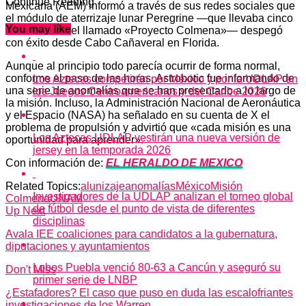
Continue Reading
Mexicana (AEM) informó a través de sus redes sociales que
el módulo de aterrizaje lunar Peregrine —que llevaba cinco
You may like
microrobots del llamado «Proyecto Colmena»— despegó
con éxito desde Cabo Cañaveral en Florida.
Aunque al principio todo parecía ocurrir de forma normal,
conforme el paso de las horas, Astrobotic fue informando de
Los Aztecas competirán por México y por la UDLAP en
una serie de anomalías que se han presentado a lo largo de
los Juegos Centroamericanos y del Caribe 2026
la misión. Incluso, la Administración Nacional de Aeronáutica
y el Espacio (NASA) ha señalado en su cuenta de X el
problema de propulsión y advirtió que «cada misión es una
Los Aztecas UDLAP vestirán una nueva versión de
oportunidad para aprender».
jersey en la temporada 2026
Con información de:
EL HERALDO DE MEXICO
Related Topics:
alunizaje
anomalías
México
Misión
Investigadores de la UDLAP analizan el torneo global
Colmena
UNAM
de fútbol desde el punto de vista de diferentes
Up Next
disciplinas
Avala IEE coaliciones para candidatos a la gubernatura,
diputaciones y ayuntamientos
Lobos Puebla venció 80-63 a Cancún y aseguró su
Don't Miss
primer serie de LNBP
¿Estafadores? El caso que puso en duda las escalofriantes
investigaciones de los Warren