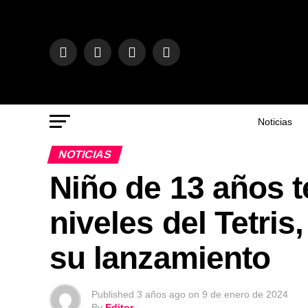
Noticias
NOTICIAS
Niño de 13 años t
niveles del Tetri
su lanzamiento
Published
3 años ago
on
9 de enero de 2024
By
Editor