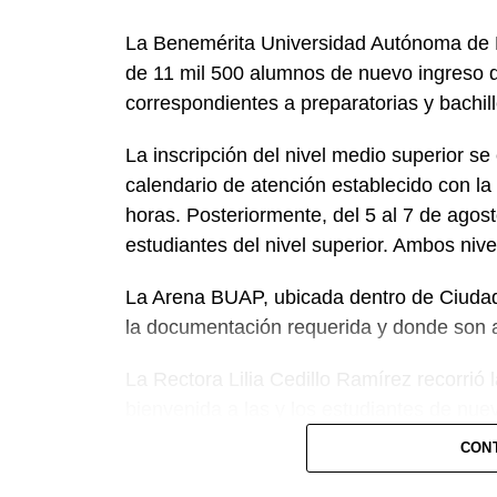
La Benemérita Universidad Autónoma de Pu
de 11 mil 500 alumnos de nuevo ingreso d
correspondientes a preparatorias y bachill
La inscripción del nivel medio superior se
calendario de atención establecido con la l
horas. Posteriormente, del 5 al 7 de agost
estudiantes del nivel superior. Ambos nive
La Arena BUAP, ubicada dentro de Ciudad 
la documentación requerida y donde son 
La Rectora Lilia Cedillo Ramírez recorrió
bienvenida a las y los estudiantes de nuev
saludó y agradeció el trabajo de los col
CON
Juan Manuel Rosas Tapia, titular de la Di