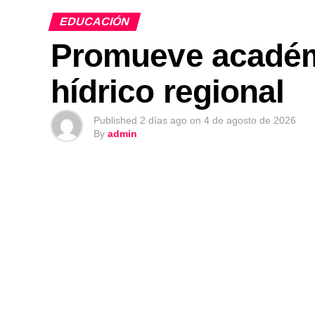
EDUCACIÓN
Promueve académ
hídrico regional
Published
2 días ago
on
4 de agosto de 2026
By
admin