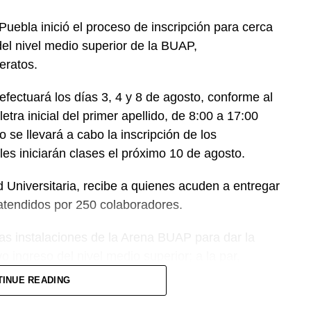
ebla inició el proceso de inscripción para cerca
el nivel medio superior de la BUAP,
eratos.
 efectuará los días 3, 4 y 8 de agosto, conforme al
etra inicial del primer apellido, de 8:00 a 17:00
o se llevará a cabo la inscripción de los
les iniciarán clases el próximo 10 de agosto.
Universitaria, recibe a quienes acuden a entregar
atendidos por 250 colaboradores.
 las instalaciones de la Arena BUAP para dar la
o ingreso del nivel medio superior; a la par,
aboradores que apoyan durante este proceso.
TINUE READING
rección de Administración Escolar (DAE), informó