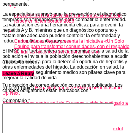
permanente.
La especialista subrayó que, la prevención y el diagnóstico
Los Aztecas UDLAP vestirán una nueva versión de
temprano son fundamentales para combatir la enfermedad.
jersey en la temporada 2026
La vacunación es una herramienta eficaz para prevenir la
hepatitis A y B, mientras que un diagnóstico oportuno y
tratamiento adecuado pueden controlar la enfermedad y
reducir complicaciones graves.
Carlos Gómez Tepoz presenta la iniciativa «Un Solo
Equipo para transformar comunidades, con el respaldo
El IMSS en Puebla reitera su compromiso con la salud de la
de figuras históricas del deporte poblano
población e invita a la población derechohabientes a acudir
a consulta médica para la detección oportuna de hepatitis y
Click to comment
otras enfermedades del hígado. La educación en salud, la
prevención y el seguimiento médico son pilares clave para
Leave a Reply
mejorar la calidad de vida.
Tu dirección de correo electrónico no será publicada.
Los
Related Topics:
Hepatitis
hígado
IMSS
México
Puebla
salud
campos obligatorios están marcados con
*
Up Next
Comentario
*
Armenta truena contra edil de Cuyoaco y pide investigarlo a
fondo
Don't Miss
La Inter y el Sistema Nacional de Formación de Femexfut