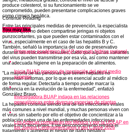
produce colesterol, si su funcionamiento se ve
comprometido, pueden presentarse complicaciones graves
como cirrosis hepática.
Continue Reading
Entre las principales medidas de prevención, la especialista
You may like
destacó que, no deben compartirse jeringas ni objetos
punzocortantes, ya que pueden estar contaminados con el
virus, especialmente en el caso de las hepatitis B y C.
También, señaló la importancia del uso de preservativo
Promueve académico BUAP proyecto hídrico regional
durante las relaciones sexuales, dado que algunas variantes
del virus pueden transmitirse por esa vía, así como mantener
una adecuada higiene en la preparación de alimentos.
Inicia BUAP proceso de inscripción del nivel medio
“La mayoría de las personas que tienen hepatitis no
superior
presentan síntomas, por lo que es esencial acudir al médico
de forma regular. Detectarla a tiempo puede marcar la
diferencia en la evolución de la enfermedad”, enfatizó
González Bravo.
Investigadora BUAP indaga en las relaciones
genealógicas entre diversas especies de plantas
La hepatitis continúa siendo una de las infecciones virales
más comunes a nivel mundial, y muchas personas viven con
el virus sin saberlo por ello el objetivo de concientizar a la
población sobre una de las enfermedades infecciosas
Los Aztecas competirán por México y por la UDLAP en
virales más frecuentes. Este desconocimiento retrasa el
los Juegos Centroamericanos y del Caribe 2026
tratamiento y aumenta el riesgo de daño hepático