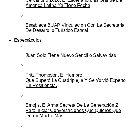
Cervantino 2026: El Escenario Más Grande De
América Latina Ya Tiene Fecha
Establece BUAP Vinculación Con La Secretaría
De Desarrollo Turístico Estatal
Espectáculos
Juan Solo Tiene Nuevo Sencillo Salvavidas
Fritz Thompson, El Hombre
Que Superó La Cuadriplejia Y Se Volvió Experto
En Resiliencia.
Emojis, El Arma Secreta De La Generación Z
Para Iniciar Conversaciones Que Quieres Que
Duren Mucho Más