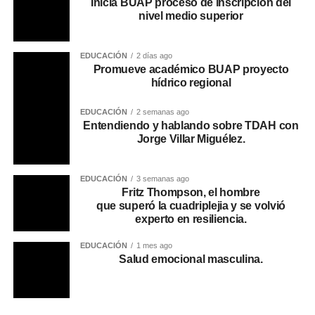
Inicia BUAP proceso de inscripción del
nivel medio superior
EDUCACIÓN
2 días ago
Promueve académico BUAP proyecto
hídrico regional
EDUCACIÓN
2 semanas ago
Entendiendo y hablando sobre TDAH con
Jorge Villar Miguélez.
EDUCACIÓN
3 semanas ago
Fritz Thompson, el hombre
que superó la cuadriplejia y se volvió
experto en resiliencia.
EDUCACIÓN
1 mes ago
Salud emocional masculina.