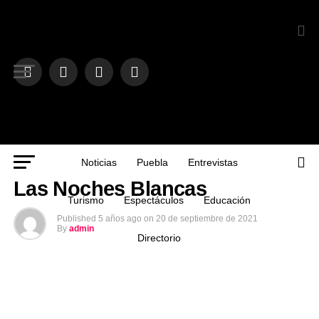
Noticias
Puebla
Entrevistas
OPINIÓN
Las Noches Blancas
Turismo
Espectáculos
Educación
Published
5 años ago
on
20 de septiembre de 2021
By
admin
Directorio