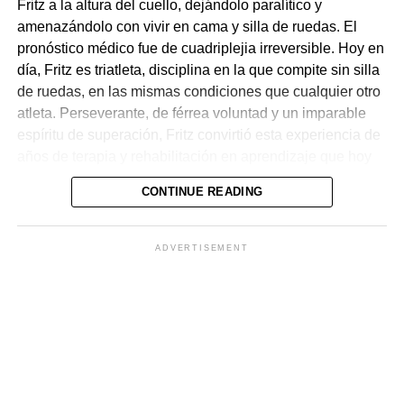
Fritz a la altura del cuello, dejándolo paralítico y
amenazándolo con vivir en cama y silla de ruedas. El
pronóstico médico fue de cuadriplejia irreversible. Hoy en
día, Fritz es triatleta, disciplina en la que compite sin silla
de ruedas, en las mismas condiciones que cualquier otro
atleta. Perseverante, de férrea voluntad y un imparable
espíritu de superación, Fritz convirtió esta experiencia de
años de terapia y rehabilitación en aprendizaje que hoy
es en una invaluable enseñanza de vida, que hoy sirve
CONTINUE READING
de inspiración a las miles de personas que lo escuchan
en sus conferencias y lo siguen en sus diferentes redes
sociales.
ADVERTISEMENT