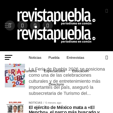
ESPECTÁCULOS
5 meses ago
Noticias
Puebla
Entrevistas
Presentan la Feria de Puebla 2026
La Feria de Puebla 2026 se posiciona
Turismo
Espectáculos
Educación
como una de las celebraciones
culturales y de entretenimiento más
Directorio
importantes del país, aseguró la
subsecretaria de Turismo del...
NOTICIAS
6 meses ago
El ejército de México mata a «El
Mencho», el narco más buscado y